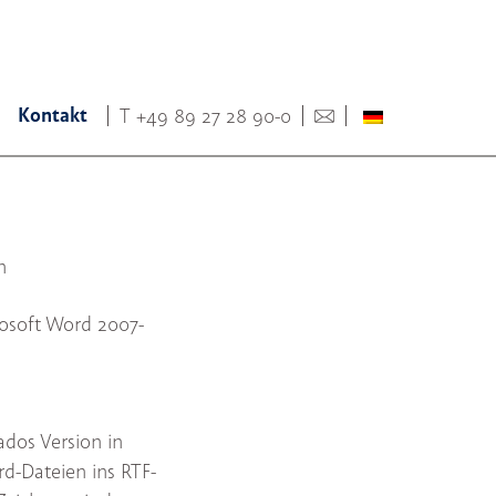
Kontakt
T
+49 89 27 28 90-0
n
crosoft Word 2007-
rados Version in
d-Dateien ins RTF-