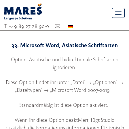
Togg
navi
T
+49 89 27 28 90-0
33. Microsoft Word, Asiatische Schriftarten
Option: Asiatische und bidirektionale Schriftarten
ignorieren
Diese Option findet ihr unter „Datei“ --> „Optionen“ -->
„Dateitypen“ --> „Microsoft Word 2007-2019“.
Standardmäßig ist diese Option aktiviert.
Wenn ihr diese Option deaktiviert, fügt Studio
zusätzlich die Formatierungsinformationen für typisch