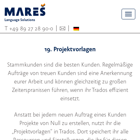
Togg
navi
T
+49 89 27 28 90-0
19. Projektvorlagen
Stammkunden sind die besten Kunden. Regelmäßige
Aufträge von treuen Kunden sind eine Anerkennung
eurer Arbeit und können gleichzeitig zu großen
Zeiterspranissen führen, wenn ihr Trados effizient
einsetzt.
Anstatt bei jedem neuen Auftrag eines Kunden
Projekte von Null zu erstellen, nutzt ihr die
„Projektvorlagen“ in Trados. Dort speichert ihr alle
Ressourcen und Einstellungen, die ihr für diesen